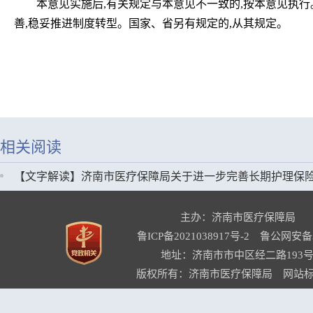
本意见实施后,有关规定与本意见不一致的,按本意见执
善,稳妥推进制度转型。国家、省另有规定的,从其规定。
相关阅读
【文字解读】济南市医疗保障局关于进一步完善长期护理保
主办：济南市医疗保障局
鲁ICP备2021038917号-2
鲁公网安备37
地址：济南市市中区经二路193号
版权所有：济南市医疗保障局 网站标识码