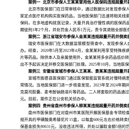
案例一 北京市参保人王某某冒用他人医保码违规超量开
北京市医保部门在日常审核中，通过数据比对发现参保
家定点医疗机构购买医保药品。当地医保部门迅速将相关线索
保码，在多地虚构就医记录，大量开具治疗慢性病的医保药品，
期徒刑1年2个月，并处罚金人民币1万元，责令其退赔全部
案例二 浙江省瑞安市参保人金某某违规超量开药并倒卖
瑞安市医保部门在大数据监管模型筛查中，发现参保人
办。经查，2020年5月至2023年4月，金某某利用享受
片等药品。除供本人及亲属使用外，金某某将多余药品低价转
出不予起诉决定并移交医保部门处理。2025年10月，当地
案例三 安徽省宣城市参保人王某某、景某某违规超量开
宣城市旌德县医保部门通过医保智能监管系统对慢特病
常情况。当地医保部门进一步核查发现，2023年至2024
克莫司胶囊、麦考酚钠肠溶片等药品。二人将套取的药品通过物流
元。目前，案件正在公安机关侦办中。
案例四 贵州省盘州市参保人柳某某违规超量开药并倒卖
盘州市医保部门在对盘州市某医院开展医保基金专项检
规开具的甲磺酸奥希替尼片15盒，以每盒600元左右价格转卖
保基金损失80631元，没收违法所得，并处以骗取金额5倍的