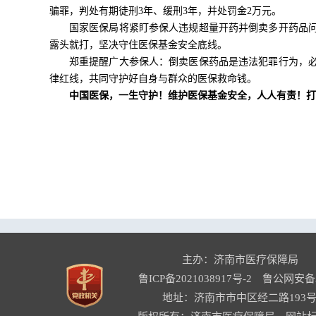
骗罪，判处有期徒刑3年、缓刑3年，并处罚金2万元。
国家医保局将紧盯参保人违规超量开药并倒卖多开药品
露头就打，坚决守住医保基金安全底线。
郑重提醒广大参保人：倒卖医保药品是违法犯罪行为，
律红线，共同守护好自身与群众的医保救命钱。
中国医保，一生守护！维护医保基金安全，人人有责！打击欺诈骗保举报电
主办：济南市医疗保障局
鲁ICP备2021038917号-2
鲁公网安备37
地址：济南市市中区经二路193号