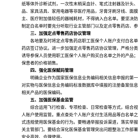
纸等体外诊断试剂，一次性末梢采血针、笔式注射器及针头、
品、家具洁具、家用电器等非医疗用品，牙膏牙刷牙线、面膜
主、医疗附加值较低的器械耗材，不得纳入白名单。要坚决防
制定白名单时要充分听取行业主管部门以及定点零售药店、参
三、加强定点零售药店协议管理
各地要及时将定点零售药店职工医保个人账户支付白名单
药店签订协议。进一步加强定点零售药店协议管理，严格分类
诱导参保人员使用职工医保个人账户购买白名单之外的产品；
保患者的价格销售。
四、强化医保赋码管理
明确企业作为国家医保信息业务编码相关信息申报的第一
对实物与医保信息业务编码标准数据库中填报的注册备案信息
相关产品的医保编码。
五、加强医保基金监管
综合运用飞行检查、专项检查、日常检查等方式，结合视
人账户使用监管。重点查处个人账户支付生活用品等白名单之
式违规使用医保基金的行为。要畅通举报投诉渠道，落实举报
关主管部门。要结合深化医保基金管理突出问题整治工作部署
安全高效、合理使用。