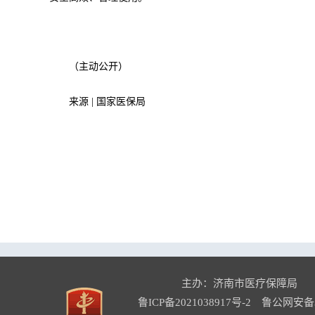
（主动公开）
来源 | 国家医保局
主办：济南市医疗保障局
鲁ICP备2021038917号-2
鲁公网安备37