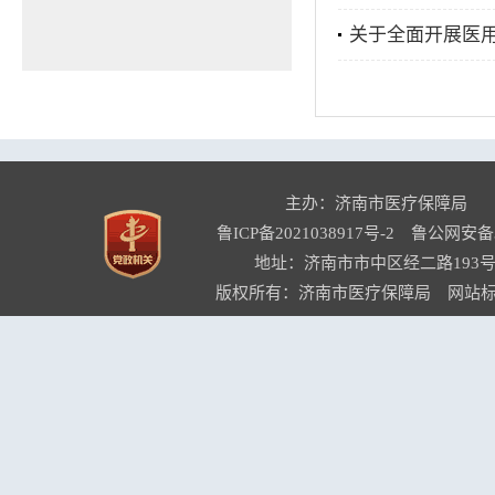
关于全面开展医
主办：济南市医疗保障局
鲁ICP备2021038917号-2
鲁公网安备37
地址：济南市市中区经二路193号
版权所有：济南市医疗保障局 网站标识码