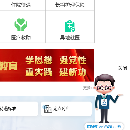
住院待遇
长期护理保险
祝福・共筑美好” 心愿墙活动
济南市
医疗救助
异地就医
关闭
更多>>
店
全市医保经办机构...
医疗救助情况
医疗保险基金收支...
医疗保险待遇水平...