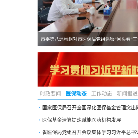
市委第八巡察组对市医保局党组巡察“回头看”
时政要闻
医保动态
工作动态
新闻报道
国家医保局召开全国深化医保基金管理突出问
机构...
医疗救助情况
定点医疗机构
医保基金清算提速赋能医药机构发展
省医保局党组召开会议集体学习习近平总书记
收支...
医疗保险待遇水平...
双通道药品查询